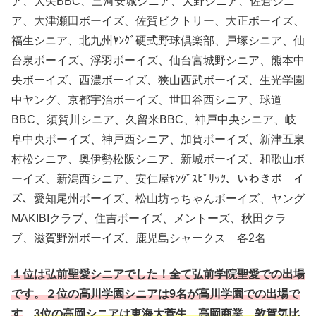
ア、大矢BBC、三河安城シニア、大野シニア、佐倉シニ
ア、大津瀬田ボーイズ、佐賀ビクトリー、大正ボーイズ、
福生シニア、北九州ﾔﾝｸﾞ硬式野球倶楽部、戸塚シニア、仙
台泉ボーイズ、浮羽ボーイズ、仙台宮城野シニア、熊本中
央ボーイズ、西濃ボーイズ、狭山西武ボーイズ、生光学園
中ヤング、京都宇治ボーイズ、世田谷西シニア、球道
BBC、須賀川シニア、久留米BBC、神戸中央シニア、岐
阜中央ボーイズ、神戸西シニア、加賀ボーイズ、新津五泉
村松シニア、奥伊勢松阪シニア、新城ボーイズ、和歌山ボ
ーイズ、新潟西シニア、安仁屋ﾔﾝｸﾞｽﾋﾟﾘｯﾂ、いわきボーイ
ズ、愛知尾州ボーイズ、松山坊っちゃんボーイズ、ヤング
MAKIBIクラブ、住吉ボーイズ、メントーズ、秋田クラ
ブ、滋賀野洲ボーイズ、鹿児島シャークス 各2名
１位は弘前聖愛シニアでした！全て弘前学院聖愛での出場
です。２位の高川学園シニアは9名が高川学園での出場で
す
。
3位の高岡シニアは東海大菅生、高岡商業、敦賀気比