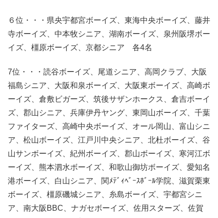
６位・・・県央宇都宮ボーイズ、東海中央ボーイズ、藤井
寺ボーイズ、中本牧シニア、湖南ボーイズ、泉州阪堺ボー
イズ、橿原ボーイズ、京都シニア 各4名
7位・・・読谷ボーイズ、尾道シニア、高岡クラブ、大阪
福島シニア、大阪和泉ボーイズ、大阪東ボーイズ、高崎ボ
ーイズ、倉敷ビガーズ、筑後サザンホークス、倉吉ボーイ
ズ、郡山シニア、兵庫伊丹ヤング、東岡山ボーイズ、千葉
ファイターズ、高崎中央ボーイズ、オール岡山、富山シニ
ア、松山ボーイズ、江戸川中央シニア、北杜ボーイズ、谷
山サンボーイズ、紀州ボーイズ、郡山ボーイズ、寒河江ボ
ーイズ、熊本泗水ボーイズ、和歌山御坊ボーイズ、愛知名
港ボーイズ、白山シニア、関ﾒﾃﾞｨﾍﾞｰｽﾎﾞｰﾙ学院、滋賀栗東
ボーイズ、橿原磯城シニア、糸島ボーイズ、宇都宮シニ
ア、南大阪BBC、ナガセボーイズ、佐用スターズ、佐賀