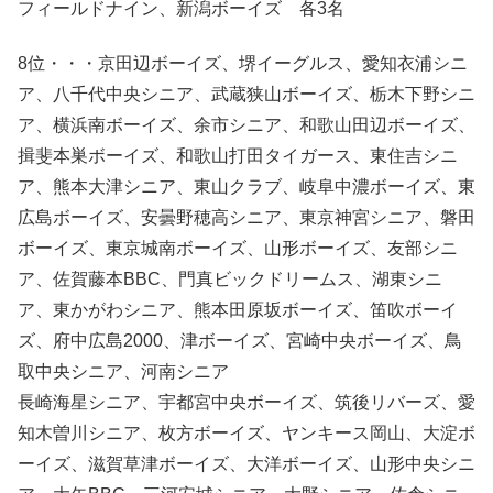
フィールドナイン、新潟ボーイズ 各3名
8位・・・京田辺ボーイズ、堺イーグルス、愛知衣浦シニ
ア、八千代中央シニア、武蔵狭山ボーイズ、栃木下野シニ
ア、横浜南ボーイズ、余市シニア、和歌山田辺ボーイズ、
揖斐本巣ボーイズ、和歌山打田タイガース、東住吉シニ
ア、熊本大津シニア、東山クラブ、岐阜中濃ボーイズ、東
広島ボーイズ、安曇野穂高シニア、東京神宮シニア、磐田
ボーイズ、東京城南ボーイズ、山形ボーイズ、友部シニ
ア、佐賀藤本BBC、門真ビックドリームス、湖東シニ
ア、東かがわシニア、熊本田原坂ボーイズ、笛吹ボーイ
ズ、府中広島2000、津ボーイズ、宮崎中央ボーイズ、鳥
取中央シニア、河南シニア
長崎海星シニア、宇都宮中央ボーイズ、筑後リバーズ、愛
知木曽川シニア、枚方ボーイズ、ヤンキース岡山、大淀ボ
ーイズ、滋賀草津ボーイズ、大洋ボーイズ、山形中央シニ