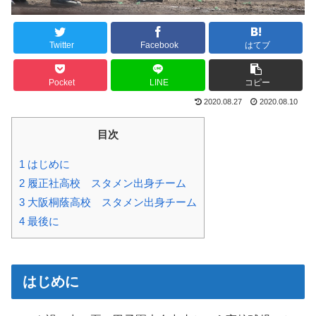
Twitter
Facebook
はてブ
Pocket
LINE
コピー
2020.08.27
2020.08.10
目次
1
はじめに
2
履正社高校 スタメン出身チーム
3
大阪桐蔭高校 スタメン出身チーム
4
最後に
はじめに