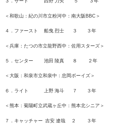
３．サード 西野 力矢 ５ ３年
＜和歌山：紀の川市立粉河中：南大阪BBC＞
４．ファースト 船曳 烈士 ３ ３年
＜兵庫：たつの市立龍野西中：佐用スターズ＞
５．センター 池田 陵真 ８ ２年
＜大阪：和泉市立和泉中：忠岡ボーイズ＞
６．ライト 上野 海斗 ７ ３年
＜熊本：菊陽町立武蔵ヶ丘中：熊本北シニア＞
７．キャッチャー 吉安 遼哉 ２ ３年