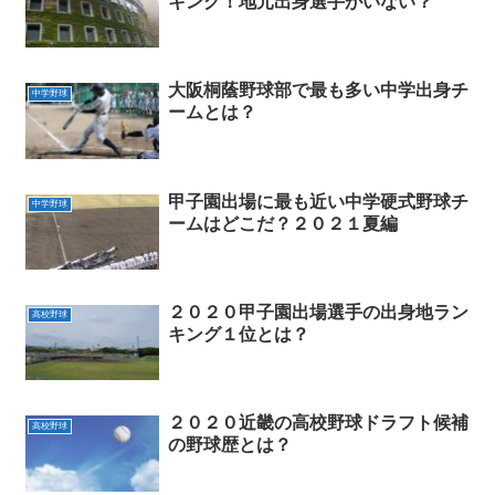
キング！地元出身選手がいない？
大阪桐蔭野球部で最も多い中学出身チ
中学野球
ームとは？
甲子園出場に最も近い中学硬式野球チ
中学野球
ームはどこだ？２０２１夏編
２０２０甲子園出場選手の出身地ラン
高校野球
キング１位とは？
２０２０近畿の高校野球ドラフト候補
高校野球
の野球歴とは？