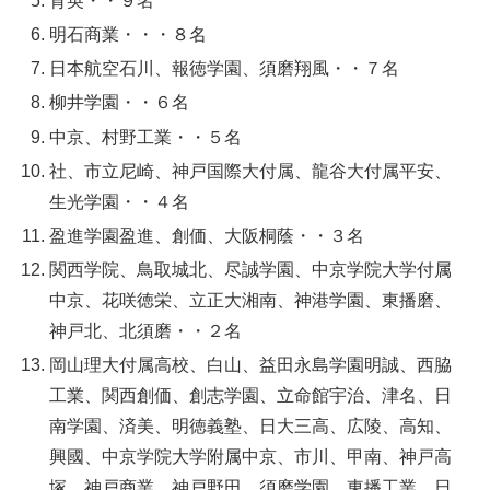
育英
・・９名
明石商業・・・８名
日本航空石川、報徳学園、須磨翔風・・７名
柳井学園
・・６名
中京、村野工業・・５名
社、市立尼崎、神戸国際大付属、龍谷大付属平安、
生光学園・・４名
盈進学園盈進、創価、大阪桐蔭・・３名
関西学院、鳥取城北、尽誠学園、中京学院大学付属
中京、花咲徳栄、立正大湘南、神港学園、東播磨、
神戸北、北須磨・・２名
岡山理大付属高校、白山、益田永島学園明誠、西脇
工業、関西創価、創志学園、立命館宇治、津名、日
南学園、済美、明徳義塾、日大三高、広陵、高知、
興國、中京学院大学附属中京、市川、甲南、神戸高
塚、神戸商業、神戸野田、須磨学園、東播工業、日