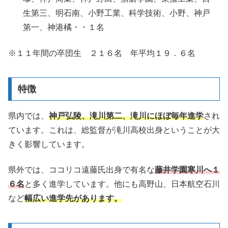
生第三、明石南、小野工業、科学技術、小野、神戸
第一、神港橘・・
１名
※１１年間の卒団生 ２１６名 年平均１９．６名
特徴
県内では、
神戸弘陵、滝川第二、滝川にほぼ毎年進学
され
ています。これは、総監督が滝川高校出身ということが大
きく影響しています。
県外では、ココリコ遠藤氏出身で有名な
藤井学園寒川へ１
６名
と多く進学しています。他にも高野山、日本航空石川
など
幅広い進学先があります。