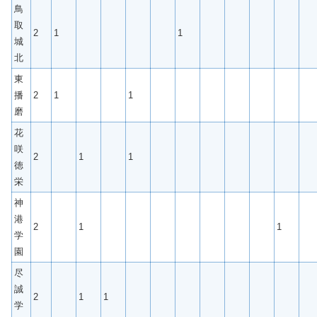
鳥
取
2
1
1
城
北
東
播
2
1
1
磨
花
咲
2
1
1
徳
栄
神
港
2
1
1
学
園
尽
誠
2
1
1
学