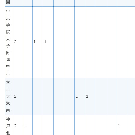
園
中
京
学
院
大
2
1
1
学
附
属
中
京
立
正
大
2
1
1
淞
南
神
戸
2
1
1
北