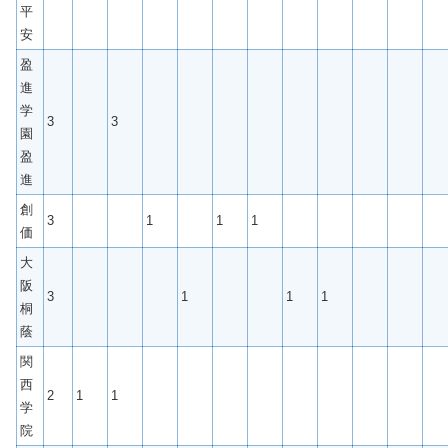
平
安
盈
進
学
3
3
園
盈
進
創
3
1
1
1
価
大
阪
3
1
1
1
桐
蔭
関
西
2
1
1
学
院