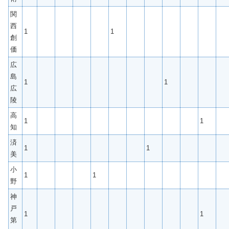
関
西
1
1
創
価
広
島
1
1
広
陵
高
1
1
知
済
1
1
美
小
1
1
野
神
戸
1
1
第