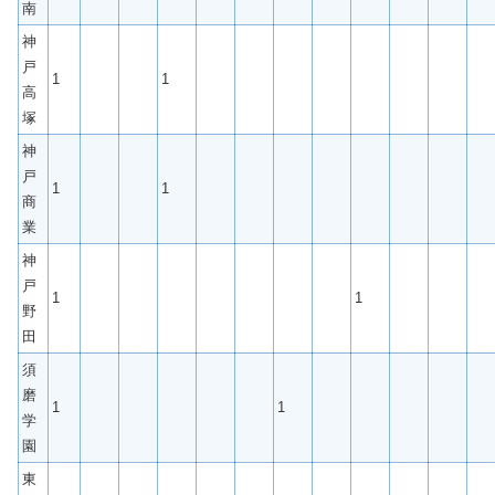
南
神
戸
1
1
高
塚
神
戸
1
1
商
業
神
戸
1
1
野
田
須
磨
1
1
学
園
東