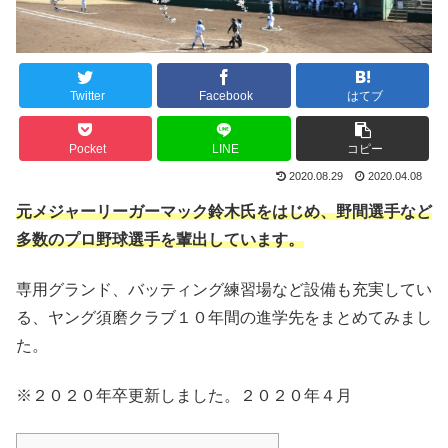
Twitter
Facebook
はてブ
Pocket
LINE
コピー
2020.08.29
2020.04.08
元メジャーリーガーマック鈴木氏をはじめ、野間選手など
多数のプロ野球選手を輩出しています。
専用グランド、バッティング練習場など設備も充実してい
る、ヤング須磨クラブ１０年間の進学先をまとめてみまし
た。
※２０２０年卒更新しました。２０２０年４月