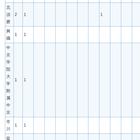
北
須
2
1
1
磨
興
1
1
國
中
京
学
院
大
1
1
学
附
属
中
京
市
1
1
川
益