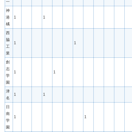
一
神
港
1
1
橘
西
脇
1
1
工
業
創
志
1
1
学
園
津
1
1
名
日
南
1
1
学
園