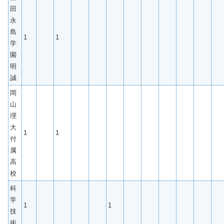
田
永
島
1
1
学
園
明
誠
岡
山
理
大
1
1
付
属
高
校
科
学
1
1
技
術