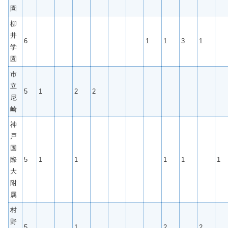
園
柳
井
6
1
1
3
1
学
園
市
立
5
1
2
2
尼
崎
神
戸
国
際
5
1
1
1
1
1
大
附
属
村
野
5
1
2
2