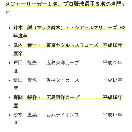
メジャーリーガー１名、プロ野球選手
５
名の名門
で
す。
鈴木 誠（マック鈴木）・・シアトルマリナーズ H2
年度卒
武内 晋一・・東京ヤクルトスワローズ 平成10年
度卒
戸田 隆矢・・広島東洋カープ 平成20年
度
飯田 優也・・阪神タイガース 平成17年
度
野間 峻祥・・広島東洋カープ 平成19年
度
松本 直晃・・西武ライオンズ 平成17年
度