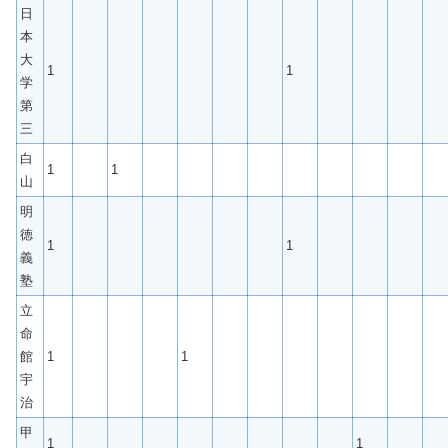
日
本
大
1
1
学
第
三
白
1
1
山
明
徳
1
1
義
塾
立
命
館
1
1
宇
治
甲
1
1