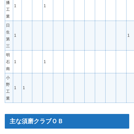
播
1
1
工
業
日
生
1
1
第
三
明
石
1
1
南
小
野
1
1
工
業
主な須磨クラブＯＢ