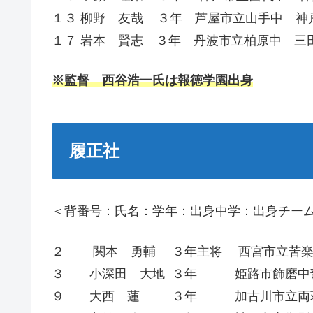
１３ 柳野 友哉 ３年 芦屋市立山手中 神
１７ 岩本 賢志 ３年 丹波市立柏原中 三
※監督 西谷浩一氏は報徳学園出身
履正社
＜背番号：氏名：学年：出身中学：出身チー
２ 関本 勇輔 ３年主将 西宮市立苦楽
３ 小深田 大地 ３年 姫路市飾磨中部
９ 大西 蓮 ３年 加古川市立両荘