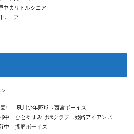
戸中央リトルシニア
田シニア
ム＞
園中
夙川少年野球→西宮ボーイズ
中 ひとやすみ野球クラブ→姫路アイアンズ
中 播磨ボーイズ