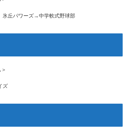
 氷丘パワーズ→中学軟式野球部
ム＞
イズ