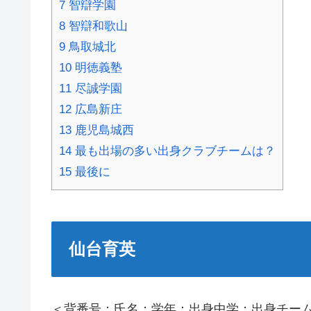
7
智辯学園
8
智辯和歌山
9
鳥取城北
10
明徳義塾
11
尽誠学園
12
広島新庄
13
鹿児島城西
14
最も出場の多い出身クラブチームは？
15
最後に
仙台育英
＜背番号：氏名：学年：出身中学：出身チー