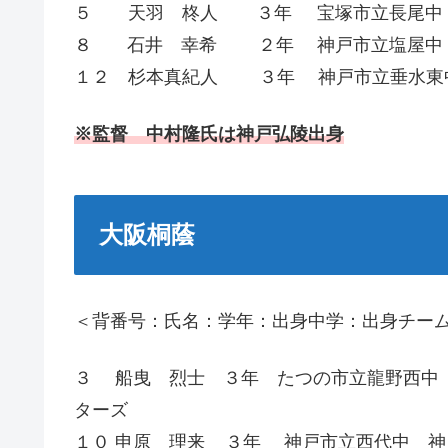
５ 天羽 柊人 ３年 宝塚市立長尾中
８ 石井 幸希 ２年 神戸市立塩屋中 
１２ 杉本真紀人 ３年 神戸市立垂水東
※監督 中村隆氏は神戸弘陵出身
大阪桐蔭
＜背番号：氏名：学年：出身中学：出身チー
３ 船曳 烈士 ３年 たつの市立龍野西中
ターズ
１０ 申原 理来 ３年 神戸市立西代中 神